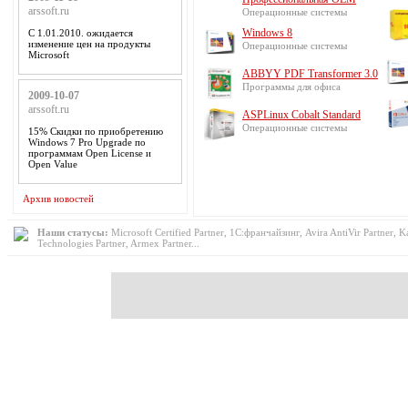
arssoft.ru
Операционные системы
Windows 8
С 1.01.2010. ожидается
изменение цен на продукты
Операционные системы
Microsoft
ABBYY PDF Transformer 3.0
Программы для офиса
2009-10-07
arssoft.ru
ASPLinux Cobalt Standard
Операционные системы
15% Скидки по приобретению
Windows 7 Pro Upgrade по
программам Open License и
Open Value
Архив новостей
Наши статусы:
Microsoft Certified Partner, 1С:франчайзинг, Avira AntiVir Partner, K
Technologies Partner, Armex Partner...