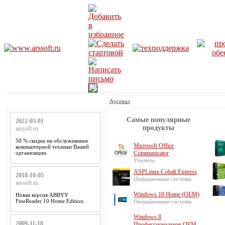
Арсенал
Самые популярные
2022-05-01
продукты
arssoft.ru
50 % скидка на обслуживание
Microsoft Office
компьютерной техники Вашей
организации.
Communicator
Утилиты
ASPLinux Cobalt Express
2010-10-05
Операционные системы
arssoft.ru
Windows 10 Home (OEM)
Новая версия ABBYY
FineReader 10 Home Edition
Операционные системы
Windows 8
2009-11-18
Профессиональная OEM